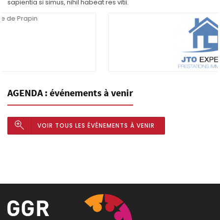
sapientia si simus, nihil habeat res vitii.
AGENDA : événements à venir
VOIR TOUS LES ÉVÉNEMENTS À VENIR